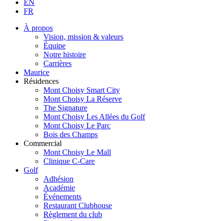
EN
FR
À propos
Vision, mission & valeurs
Équipe
Notre histoire
Carrières
Maurice
Résidences
Mont Choisy Smart City
Mont Choisy La Réserve
The Signature
Mont Choisy Les Allées du Golf
Mont Choisy Le Parc
Bois des Champs
Commercial
Mont Choisy Le Mall
Clinique C-Care
Golf
Adhésion
Académie
Événements
Restaurant Clubhouse
Règlement du club