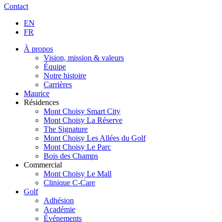
Contact
EN
FR
À propos
Vision, mission & valeurs
Équipe
Notre histoire
Carrières
Maurice
Résidences
Mont Choisy Smart City
Mont Choisy La Réserve
The Signature
Mont Choisy Les Allées du Golf
Mont Choisy Le Parc
Bois des Champs
Commercial
Mont Choisy Le Mall
Clinique C-Care
Golf
Adhésion
Académie
Événements