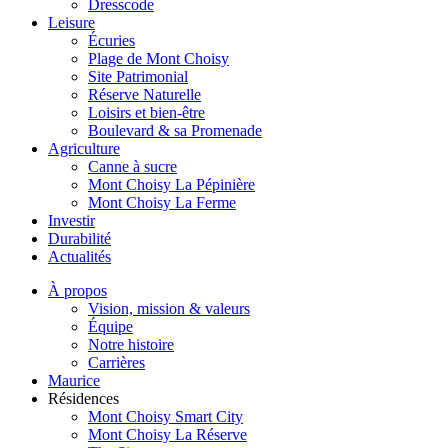
Dresscode
Leisure
Écuries
Plage de Mont Choisy
Site Patrimonial
Réserve Naturelle
Loisirs et bien-être
Boulevard & sa Promenade
Agriculture
Canne à sucre
Mont Choisy La Pépinière
Mont Choisy La Ferme
Investir
Durabilité
Actualités
À propos
Vision, mission & valeurs
Équipe
Notre histoire
Carrières
Maurice
Résidences
Mont Choisy Smart City
Mont Choisy La Réserve