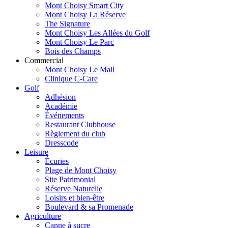
Mont Choisy Smart City
Mont Choisy La Réserve
The Signature
Mont Choisy Les Allées du Golf
Mont Choisy Le Parc
Bois des Champs
Commercial
Mont Choisy Le Mall
Clinique C-Care
Golf
Adhésion
Académie
Événements
Restaurant Clubhouse
Règlement du club
Dresscode
Leisure
Écuries
Plage de Mont Choisy
Site Patrimonial
Réserve Naturelle
Loisirs et bien-être
Boulevard & sa Promenade
Agriculture
Canne à sucre