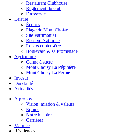
Restaurant Clubhouse
Règlement du club
Dresscode
Leisure
Écuries
Plage de Mont Choisy
Site Patrimonial
Réserve Naturelle
Loisirs et bien-être
Boulevard & sa Promenade
Agriculture
Canne à sucre
Mont Choisy La Pépinière
Mont Choisy La Ferme
Investir
Durabilité
Actualités
À propos
Vision, mission & valeurs
Équipe
Notre histoire
Carrières
Maurice
Résidences