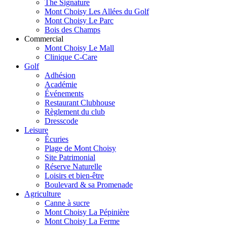
The Signature
Mont Choisy Les Allées du Golf
Mont Choisy Le Parc
Bois des Champs
Commercial
Mont Choisy Le Mall
Clinique C-Care
Golf
Adhésion
Académie
Événements
Restaurant Clubhouse
Règlement du club
Dresscode
Leisure
Écuries
Plage de Mont Choisy
Site Patrimonial
Réserve Naturelle
Loisirs et bien-être
Boulevard & sa Promenade
Agriculture
Canne à sucre
Mont Choisy La Pépinière
Mont Choisy La Ferme