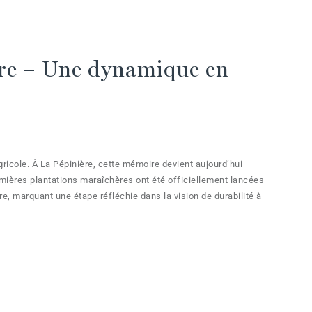
re – Une dynamique en
ricole. À La Pépinière, cette mémoire devient aujourd’hui
remières plantations maraîchères ont été officiellement lancées
e, marquant une étape réfléchie dans la vision de durabilité à
ces premières cultures, les déchets verts sont désormais
 réintégrant une valeur organique à la terre plutôt que de la
 une relation plus réfléchie et responsable entre le domaine et