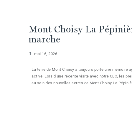
Mont Choisy La Pépiniè
marche
mai 16, 2026
La terre de Mont Choisy a toujours porté une mémoire ag
active. Lors d’une récente visite avec notre CEO, les p
au sein des nouvelles serres de Mont Choisy La Pépinièr
long terme du domaine. Parallèlement au lancement de 
transformés de manière systématique en copeaux de bois,
soustraire. Deux initiatives, une même direction claire :
le territoire auquel il appartient.